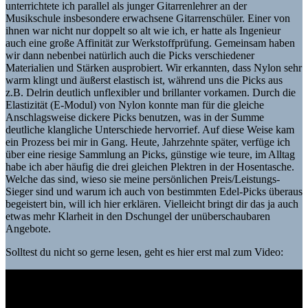
unterrichtete ich parallel als junger Gitarrenlehrer an der
Musikschule insbesondere erwachsene Gitarrenschüler. Einer von
ihnen war nicht nur doppelt so alt wie ich, er hatte als Ingenieur
auch eine große Affinität zur Werkstoffprüfung. Gemeinsam haben
wir dann nebenbei natürlich auch die Picks verschiedener
Materialien und Stärken ausprobiert. Wir erkannten, dass Nylon sehr
warm klingt und äußerst elastisch ist, während uns die Picks aus
z.B. Delrin deutlich unflexibler und brillanter vorkamen. Durch die
Elastizität (E-Modul) von Nylon konnte man für die gleiche
Anschlagsweise dickere Picks benutzen, was in der Summe
deutliche klangliche Unterschiede hervorrief. Auf diese Weise kam
ein Prozess bei mir in Gang. Heute, Jahrzehnte später, verfüge ich
über eine riesige Sammlung an Picks, günstige wie teure, im Alltag
habe ich aber häufig die drei gleichen Plektren in der Hosentasche.
Welche das sind, wieso sie meine persönlichen Preis/Leistungs-
Sieger sind und warum ich auch von bestimmten Edel-Picks überaus
begeistert bin, will ich hier erklären. Vielleicht bringt dir das ja auch
etwas mehr Klarheit in den Dschungel der unüberschaubaren
Angebote.
Solltest du nicht so gerne lesen, geht es hier erst mal zum Video: