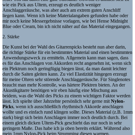
wie ein Pick aus Ultem, erzeugt es deutlich weniger
Anschlaggeräusche, was aber auch am extrem guten Anschliff
liegen kann. Wenn ich keine Materialangaben gefunden habe oder
mir noch keine Messergebnisse vorlagen, wie bei Hense Midnight
Blue oder Cream, bin ich nicht näher auf das Material eingegangen.
2. Stärke
Die Kunst bei der Wahl des Gitarrenpicks besteht nun aber darin,
die richtige Stärke für ein bestimmtes Material und einen bestimmten
Anwendungszweck zu ermitteln. Allgemein kann man sagen, dass
es für das Anschlagen von Akkorden recht angenehm ist, wenn sich
ein Plektrum noch geringfügig biegen lässt, da man damit leichter
durch die Saiten gleiten kann. Zu viel Elastizität hingegen erzeugt
für meine Ohren sehr störende Anschlaggeräusche. Für Singlenotes
braucht man mehr Kontrolle, was härtere Plektren bieten. An der
Akustikgitarre benötigen wir eben häufig eine Mischung aus
beidem, was die Wahl des Picks zu einem wichtigen Faktor werden
lässt. Ich spielte über Jahrzehte persönlich sehr gerne mit
Nylon-
Picks
, wenn ich ausschließlich rhythmisch Akkorde anschlagen
wollte und es einfach rund klingen sollte. Dieses Material (z.B. 1mm
stark) biegt sich beim Anschlagen immer noch deutlich durch. Bei
einem gleich dicken Ultem-Pick geschieht das nur noch in sehr
geringem Maße. Das habe ich ja oben bereits erklärt. Während also
mein 1mm Nylon-Pick beim Strumming diesen warmen,