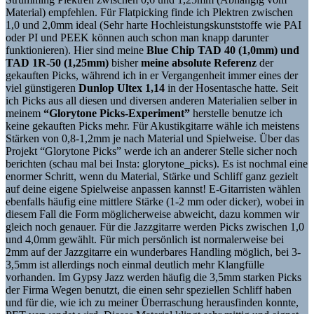
Material) empfehlen. Für Flatpicking finde ich Plektren zwischen
1,0 und 2,0mm ideal (Sehr harte Hochleistungskunststoffe wie PAI
oder PI und PEEK können auch schon man knapp darunter
funktionieren). Hier sind meine
Blue Chip TAD 40 (1,0mm) und
TAD 1R-50 (1,25mm)
bisher
meine absolute Referenz
der
gekauften Picks, während ich in er Vergangenheit immer eines der
viel günstigeren
Dunlop Ultex 1,14
in der Hosentasche hatte. Seit
ich Picks aus all diesen und diversen anderen Materialien selber in
meinem
“Glorytone Picks-Experiment”
herstelle benutze ich
keine gekauften Picks mehr. Für Akustikgitarre wähle ich meistens
Stärken von 0,8-1,2mm je nach Material und Spielweise. Über das
Projekt “Glorytone Picks” werde ich an anderer Stelle sicher noch
berichten (schau mal bei Insta: glorytone_picks). Es ist nochmal eine
enormer Schritt, wenn du Material, Stärke und Schliff ganz gezielt
auf deine eigene Spielweise anpassen kannst! E-Gitarristen wählen
ebenfalls häufig eine mittlere Stärke (1-2 mm oder dicker), wobei in
diesem Fall die Form möglicherweise abweicht, dazu kommen wir
gleich noch genauer. Für die Jazzgitarre werden Picks zwischen 1,0
und 4,0mm gewählt. Für mich persönlich ist normalerweise bei
2mm auf der Jazzgitarre ein wunderbares Handling möglich, bei 3-
3,5mm ist allerdings noch einmal deutlich mehr Klangfülle
vorhanden. Im Gypsy Jazz werden häufig die 3,5mm starken Picks
der Firma Wegen benutzt, die einen sehr speziellen Schliff haben
und für die, wie ich zu meiner Überraschung herausfinden konnte,