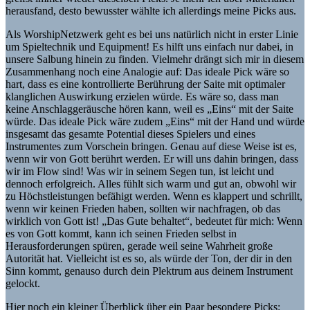
herausfand, desto bewusster wählte ich allerdings meine Picks aus.
Als WorshipNetzwerk geht es bei uns natürlich nicht in erster Linie
um Spieltechnik und Equipment! Es hilft uns einfach nur dabei, in
unsere Salbung hinein zu finden. Vielmehr drängt sich mir in diesem
Zusammenhang noch eine Analogie auf: Das ideale Pick wäre so
hart, dass es eine kontrollierte Berührung der Saite mit optimaler
klanglichen Auswirkung erzielen würde. Es wäre so, dass man
keine Anschlaggeräusche hören kann, weil es „Eins“ mit der Saite
würde. Das ideale Pick wäre zudem „Eins“ mit der Hand und würde
insgesamt das gesamte Potential dieses Spielers und eines
Instrumentes zum Vorschein bringen. Genau auf diese Weise ist es,
wenn wir von Gott berührt werden. Er will uns dahin bringen, dass
wir im Flow sind! Was wir in seinem Segen tun, ist leicht und
dennoch erfolgreich. Alles fühlt sich warm und gut an, obwohl wir
zu Höchstleistungen befähigt werden. Wenn es klappert und schrillt,
wenn wir keinen Frieden haben, sollten wir nachfragen, ob das
wirklich von Gott ist! „Das Gute behaltet“, bedeutet für mich: Wenn
es von Gott kommt, kann ich seinen Frieden selbst in
Herausforderungen spüren, gerade weil seine Wahrheit große
Autorität hat. Vielleicht ist es so, als würde der Ton, der dir in den
Sinn kommt, genauso durch dein Plektrum aus deinem Instrument
gelockt.
Hier noch ein kleiner Überblick über ein Paar besondere Picks: