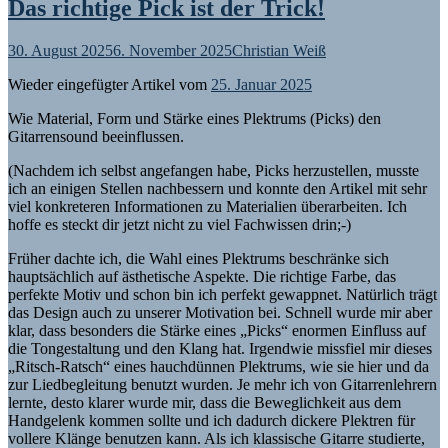
Das richtige Pick ist der Trick!
30. August 2025
6. November 2025
Christian Weiß
Wieder eingefügter Artikel vom
25. Januar 2025
Wie Material, Form und Stärke eines Plektrums (Picks) den
Gitarrensound beeinflussen.
(Nachdem ich selbst angefangen habe, Picks herzustellen, musste
ich an einigen Stellen nachbessern und konnte den Artikel mit sehr
viel konkreteren Informationen zu Materialien überarbeiten. Ich
hoffe es steckt dir jetzt nicht zu viel Fachwissen drin;-)
Früher dachte ich, die Wahl eines Plektrums beschränke sich
hauptsächlich auf ästhetische Aspekte. Die richtige Farbe, das
perfekte Motiv und schon bin ich perfekt gewappnet. Natürlich trägt
das Design auch zu unserer Motivation bei. Schnell wurde mir aber
klar, dass besonders die Stärke eines „Picks“ enormen Einfluss auf
die Tongestaltung und den Klang hat. Irgendwie missfiel mir dieses
„Ritsch-Ratsch“ eines hauchdünnen Plektrums, wie sie hier und da
zur Liedbegleitung benutzt wurden. Je mehr ich von Gitarrenlehrern
lernte, desto klarer wurde mir, dass die Beweglichkeit aus dem
Handgelenk kommen sollte und ich dadurch dickere Plektren für
vollere Klänge benutzen kann. Als ich klassische Gitarre studierte,