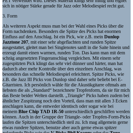
PET verwendet wird. Dieses Material klingt sehr mittig und eignet
sich in nötiger Stärke gerade für Jazz oder Melodiespiel recht gut.
3. Form
Als weiteren Aspekt muss man bei der Wahl eines Picks über die
Form nachdenken. Besonders die Spitze des Picks hat enormen
Einfluss auf den Anschlag. Ist ein Pick, wie z.B. mein
Dunlop
Jazztone 207
, mit einer sehr abgeflachten und runden Spitze
ausgestattet, gleitet man bei Singlenotes sanft in die Saite hinein und
erzeugt damit einen warmen, runden Ton. Das kann man mit dem
schräg angesetzten Fingeranschlag vergleichen. Mit einem sehr
zugespitzten Pick klingt das sehr viel dünner und härter, man hat
dadurch aber mehr Kontrolle über den einzelnen Anschlag, was
besonders das schnelle Melodiespiel erleichtert. Spitze Picks, wie
z.B. die Jazz III Picks von Dunlop sind daher sehr beliebt bei E-
Gitarristen. Ich persönlich wähle für die Akustikgitarre oftmals am
liebsten die als „Standard“ bezeichnete Tropfenform, da sie für mich
das Beste beider Welten darstellt. „Triangle“ Picks haben zudem bei
ähnlicher Zuspitzung noch den Vorteil, dass man mit allen 3 Ecken
anschlagen kann, die entweder identisch oder sogar wie bei
meinem
Blue Chip TAD 1R-50
unterschiedlich geschliffen werden
können. Auch in der Gruppe der Triangle- oder Tropfen-Form-Picks
laufen die Spitzen unterschiedlich steil zu. Ich mag allgemein gerne
etwas rundere Spitzen, benutze aber auch gerne etwas spitzer
zulaufende Picks wie das
V-Picks Phil Keaggy
oder das
Tone