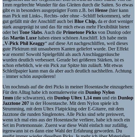
1mm regelrechte Wunder für das Gleiten durch die Saiten. So etwas
gibt es in besonders ausgeprägter Form z.B. bei
Hense
(hier kann
man Pick mit Links-, Rechts- oder ohne –Schliff bekommen), sehr
gut gefällt mir der Anschliff auch bei
Blue Chip,
da er dort weniger
stark ausgeprägt ist und das für mich etwas mehr Flexibilität bietet
oder bei
Tone Slabs
. Auch die
Primetone Picks
von Dunlop oder
das
Martin Luxe
haben einen schönen Anschliff. Ich habe mein
„
V-Pick Phil Keaggy
“ auf diese Art nachgeschliffen, weil dieses
gute Plektrum mit unsauberen Kanten geliefert wurde. Der Effekt
war enorm! Sowohl Spielgefühl als auch Anschlaggeräusche
wurden deutlich verbessert. Gerade bei größeren Stärken, ist es
schon erheblich, wie ein Pick zur Spitze hin zuläuft. Mit etwas
Schleifpapier kann man da aber auch deutlich nachhelfen. Achtung
– immer schön auspolieren!
Um nochmals auf die drei Picks in meiner Hosentasche einzugehen:
Für den Alltag habe ich normalerweise ein
Dunlop Nylon
1mm
(die schwarzen), ein
Dunlop Ultex 1,14 mm
und ein
Dunlop
Jazztone 207
in der Hosentasche. Mit dem Nylon spiele ich
Strumming, mit dem Ultex Flatpicking oder E-Gitarre, mit dem
Jazztone die runden Singlenotes. Alle Picks sind sehr preiswert,
wenn ich mal eins aus der Hosentasche verliere, habe ich noch ein
Set im Portemonnaie. Zuerst war diese Wahl einfach nur zufällig,
irgenwann ist es dann eine Wahl der Erfahrung geworden. Du
greifst immer wieder dieselben Picks. Je mehr ich über Materialien