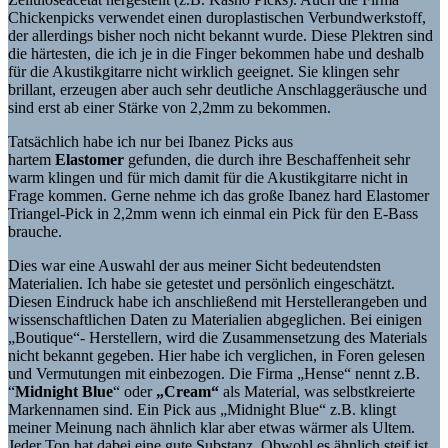
Chickenpicks verwendet einen duroplastischen Verbundwerkstoff,
der allerdings bisher noch nicht bekannt wurde. Diese Plektren sind
die härtesten, die ich je in die Finger bekommen habe und deshalb
für die Akustikgitarre nicht wirklich geeignet. Sie klingen sehr
brillant, erzeugen aber auch sehr deutliche Anschlaggeräusche und
sind erst ab einer Stärke von 2,2mm zu bekommen.
Tatsächlich habe ich nur bei Ibanez Picks aus
hartem
Elastomer
gefunden, die durch ihre Beschaffenheit sehr
warm klingen und für mich damit für die Akustikgitarre nicht in
Frage kommen. Gerne nehme ich das große Ibanez hard Elastomer
Triangel-Pick in 2,2mm wenn ich einmal ein Pick für den E-Bass
brauche.
Dies war eine Auswahl der aus meiner Sicht bedeutendsten
Materialien. Ich habe sie getestet und persönlich eingeschätzt.
Diesen Eindruck habe ich anschließend mit Herstellerangeben und
wissenschaftlichen Daten zu Materialien abgeglichen. Bei einigen
„Boutique“- Herstellern, wird die Zusammensetzung des Materials
nicht bekannt gegeben. Hier habe ich verglichen, in Foren gelesen
und Vermutungen mit einbezogen. Die Firma „Hense“ nennt z.B.
“
Midnight Blue
“ oder
„Cream“
als Material, was selbstkreierte
Markennamen sind. Ein Pick aus „Midnight Blue“ z.B. klingt
meiner Meinung nach ähnlich klar aber etwas wärmer als Ultem.
Jeder Ton hat dabei eine gute Substanz. Obwohl es ähnlich steif ist