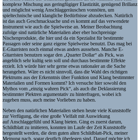
komplexe Mischung aus geringfügiger Elastizität, genügend Brillanz
und möglichst wenig Anschlaggeräuschen vonnöten, um
spieltechnische und klangliche Bedürfnisse abzudecken. Natürlich
ist das auch Geschmacksache und es kommt auf das verwendete
Instrument wie auch die Spielweise an. Meiner Beobachtung
zufolge sind natürliche Materialien aber eher hochpreisige
Nischenprodukte, die hier und da ein Spezialist für bestimmte
Passagen oder seine ganz eigene Spielweise benutzt. Das mag bei
E-Gitarristen noch einmal etwas anders aussehen. Manche E-
Gitarristen benutzen sogar den „Quarter Dollar“ als Pick, was
angeblich sehr kultig sein soll und durchaus bestimmte Effekte
erzielt. Ich würde hier sehr gerne etwas rationaler an die Sache
herangehen. Wäre es nicht sinnvoll, dass die Wahl des richtigen
Plektrums aus der Erkenntnis über Funktion und Klang bestimmter
Materialien und Formen kommt? Ich versuche hier sowohl den
Mythos vom „einzig wahren Pick“, als auch die Deklassierung
bestimmter Plektren argumentativ zu hinterfragen, wobei ich
zugeben muss, auch meine Vorlieben zu haben.
Neben den natürlichen Materialien stehen heute viele Kunststoffe
zur Verfügung, die eine große Vielfalt mit Auswirkung
auf Anschlaggefühl und Klang bieten. Ging es zuerst darum,
Schildblatt zu imitieren, konnten im Laufe der Zeit Kunststoffe
hergestellt werden, die dem guten alten Schildblatt-Pick, meiner
Meinung nach, sogar deutlich überlegen sind. Darauf möchte ich