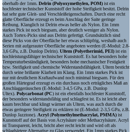
oberhalb der 1mm.
Delrin (Polyoxymethylen, POM)
ist ein
hochfester technischer Kunststoff der hohe Steifigkeit besitzt. Delrin
hat sehr gute Gleit- und Verschleißeigenschaften. Durch eine recht
glatte Oberfläche erzeugt es beim Anschlag der Saite geringe
Reibung. Klanglich ist Delrin etwas heller als Nylon. Ein 1mm
starkes Pick ist noch biegsam, aber deutlich weniger als Nylon.
Auch Tortex-Picks sind aus Delrin gefertigt. Grundsätzlich sind
diese Picks von der Oberfläche her etwas schlüpfrig, weshalb auch
Serien mit aufgerauter Oberfläche angeboten werden (E-Modul: 2.8-
3,6 GPa, z.B. Dunlop Delrin).
Ultem
(Polyetherimid, PEI)
ist ein
hochleistungsfähiger technischer Kunststoff. Es hat besonders hohe
Temperaturbeständigkeit, besonders hohe mechanischer Festigkeit
bzw. Steifigkeit und chemische Widerstandsfähigkeit. Ultem besticht
durch seine brillante Klarheit im Klang. Ein 1mm starkes Pick ist
nur mit deutlichem Kraftaufwand noch minimal biegsam. Für den
großen Härtegrad erzeugt es ein durchaus noch erträgliches Maß an
Anschlaggeräuschen (E-Modul: 3-4,5 GPa, z.B. Dunlop
Ultex).
Polycarbonat (PC
) ist ein ebenfalls hochfester Kunststoff,
der besonders widerstandsfähig und schlagfest ist. Es ist leicht aber
kaum brechbar und klingt wärmer als Ultem, was auch durch die
etwas geringere Steifigkeit zu erklären ist (E-Modul: 2-3,5 GPa, z.B.
Dunlop Jazztone).
Acryl
(
Polymethylmethacrylat, PMMA)
ist
Kunststoff auf der Basis von Acrylsäure oder Methacrylsäure. Acryl
ist Transparent, leicht, bricht aber recht leicht und wird oft als
schlaghärtere Alternative zu Glas verwendet. Ein 1mm starkes Pick