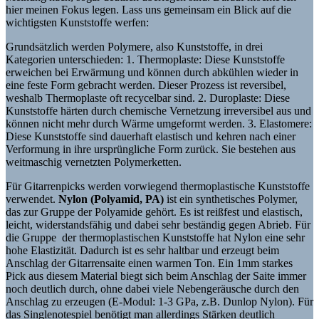
hier meinen Fokus legen. Lass uns gemeinsam ein Blick auf die
wichtigsten Kunststoffe werfen:
Grundsätzlich werden Polymere, also Kunststoffe, in drei
Kategorien unterschieden: 1. Thermoplaste: Diese Kunststoffe
erweichen bei Erwärmung und können durch abkühlen wieder in
eine feste Form gebracht werden. Dieser Prozess ist reversibel,
weshalb Thermoplaste oft recycelbar sind. 2. Duroplaste: Diese
Kunststoffe härten durch chemische Vernetzung irreversibel aus und
können nicht mehr durch Wärme umgeformt werden. 3. Elastomere:
Diese Kunststoffe sind dauerhaft elastisch und kehren nach einer
Verformung in ihre ursprüngliche Form zurück. Sie bestehen aus
weitmaschig vernetzten Polymerketten.
Für Gitarrenpicks werden vorwiegend thermoplastische Kunststoffe
verwendet.
Nylon
(Polyamid, PA)
ist ein synthetisches Polymer,
das zur Gruppe der Polyamide gehört. Es ist reißfest und elastisch,
leicht, widerstandsfähig und dabei sehr beständig gegen Abrieb. Für
die Gruppe der thermoplastischen Kunststoffe hat Nylon eine sehr
hohe Elastizität. Dadurch ist es sehr haltbar und erzeugt beim
Anschlag der Gitarrensaite einen warmen Ton. Ein 1mm starkes
Pick aus diesem Material biegt sich beim Anschlag der Saite immer
noch deutlich durch, ohne dabei viele Nebengeräusche durch den
Anschlag zu erzeugen (E-Modul: 1-3 GPa, z.B. Dunlop Nylon). Für
das Singlenotespiel benötigt man allerdings Stärken deutlich