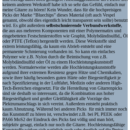
keinem anderen Werkstoff habe ich so sehr das Gefühl, einfach nur
meine Gitarre zu hören! Kein Wunder, dass für die hochpreisigen
Picks der Marke “Bluechips” dieses Material (oft auch Vespel
genannt, obwohl dies eigentlich leicht transparent sein sollte) benutzt
wird. Es gibt außerdem
selbstschmierende Verbundwerkstoffe
,
die aus aus mehreren Komponenten mit einer Polymermatirx und
eingebetteten Festschmierstoffen wie Graphit, Molybdändisulfid,, Öl
oder PTFE (Teflon) hergestellt werden. Diese Werkstoffe sind
extrem leistungsfähig, da kaum ein Abrieb entsteht und eine
permanente Schmierung vorhanden ist. So kann ein einfaches
Polymer wie z.B. Nylon durch die Beimischung von z.B.
Molybdändisulfid oder Öl zu einem Hochleistungskunststoff
werden. Normalerweise werden alle Hochleistungskunststoffe
aufgrund ihrer extremen Resistenz gegen Hitze und Chemikalien,
sowie ihrer häufig besonders guten Härte oder Biegesteifigkeit je
nach Spezifizierung in der Luftfahrt, Medizin oder anderen High-
Tech-Bereichen eingesetzt. Für die Herstellung von Gitarrenpicks
sind sie deshalb so interessant, da die Kombination aus hoher
Biegesteifigkeit und großer Gleitfähigkeit alle Vorzüge des
Plektrumanschlags in sich vereint. Außerdem entsteht praktisch
kaum Abnutzung. Während bei anderen Picks für mich immer noch
das Kunststoff zu hören ist, verschwindet z.B. bei PI, PEEK oder
PA66 MoS2 der Eindruck des Picks fast völlig und man hört,
subjektiv gesagt, einfach nur noch die Gitarre. Hochleistungsfähige
Kunststoffe wirken sich natürlich auch sehr deutlich auf die Preise