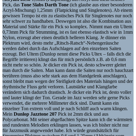
Pick, das
Tone Slabs Darth Tone
(ich glaube aus einer besonderen
Acryl-Mischung) 1,25mm (Flatpicking und Singlenotes). Ab einem
gewissen Tempo ist ein zu elastisches Pick für Singlenotes nur noch
sehr schwer zu handhaben. Deswegen ist also die Kombination aus
Material und Stärke für ein Pick so komplex. Nimmt man ein Ultem
0,73mm Pick für Strumming, ist es fast ebenso elastisch wie in 1mm
Nylon, erzeugt aber einen deutlich helleren Klang. Je dünner ein
Plektrum wird, desto mehr „Ritsch-Ratsch“-Nebengeräusche
werden dabei durch das Aufschlagen auf den einzelnen Saiten
erzeugt. Bei Ultem (Dunlop nennt diese Picks Ultex – falls dich die
Begriffe irritieren) klingt das für mich persönlich z.B. ab 0,6 mm
nicht mehr so schön. Je dicker ein Pick ist, desto schwerer gleitet
man durch die Saiten. Man kann dann die Saiten nur noch hauchzart
berühren (muss also sehr stark aus dem Handgelenk anschlagen),
sonst bleibt man wegen der Steifigkeit des Materials hängen und der
rhythmische Fluss geht verloren. Lautstärke und Klangfarbe
verändern sich dadurch drastisch. Je dicker ein Pick ist, desto voller
und lauter klingt der Ton. Gerade im Jazz werden sehr gerne Picks
verwendet, die mehrere Millimeter dick sind. Damit kann ein
einzelner Ton extrem voll und je nach Schliff auch warm klingen.
Mein
Dunlop Jazztone 207
Pick ist 2mm dick und aus
Polycarbonat. Mit seiner abgeflachten Spitze kann ich die wärmsten
und rundesten Melodien erklingen lassen, was ich bisher nicht nur
für Jazzmusik angewendet habe. Ich würde grundsätzlich für
Strumming Plektren zwischen 0,6 und 1,25mm (Abhängig vom