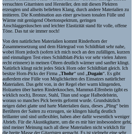
versuchten Gitarristen und Hersteller, den mit diesen Plektren
erzeugten und allseits beliebten Klang, durch andere Materialien zu
imitieren. Die Kombination aus einer gewissen tonalen Fülle und
Wärme mit genügend Obertonspektrum, geringen
Anschlaggeräuschen und leichter Elastizität stand für volle, offene
Töne. Das tut sie immer noch!
Von den natürlichen Materialien kommt Rinderhorn der
Zusammensetzung und dem Härtegrad von Schildblatt sehr nahe,
wobei Horn jedoch (sofern ich mich noch an den zufälligen, kurzen
und einmaligen Test eines Schildblatt-Picks vor sehr vielen Jahren
recht erinnere) in meinen Ohren deutlich wärmer und sanfter klingt.
Natürlich klingt nicht jedes Stück Horn oder Schildblatt gleich. Ich
besitze Horn-Picks der Firma „
Thohr
“ und „
Dugain
“. Es gibt
außerdem eine Fülle von Möglichkeiten des Einsatzes natürlicher
Materialien. Das geht von, in der Regel eher warm klingenden,
Holzarten über harten Rinderknochen, Mammut-Elfenbein (gibt es
wirklich noch), Bronze, Stahl, Titan und sogar Halbedelstein,
woraus so manches Pick bereits geformt wurde. Grundsätzlich
neigen dabei glatte und harte Materialien dazu, dieses „Pling“ beim
Berühren der Saiten zu erzeugen, sie klingen häufig deutlich
brillanter und sind unflexibler, haben aber dafür wesentlich weniger
Abrieb. Für die Akustikgitarre, um die es mir hier insbesondere geht,
sind meiner Meinung nach all diese Materialien nicht wirklich für
die breite Masse der Gitarristen gemacht. Es ist vielmehr eine sehr