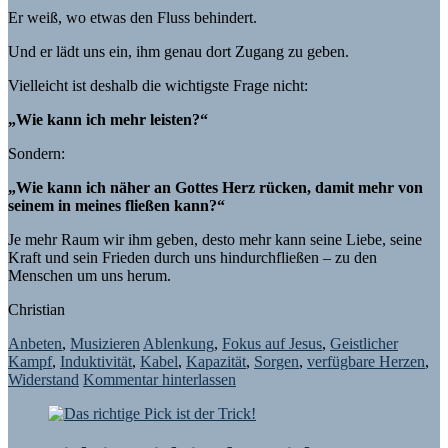
Er weiß, wo etwas den Fluss behindert.
Und er lädt uns ein, ihm genau dort Zugang zu geben.
Vielleicht ist deshalb die wichtigste Frage nicht:
„Wie kann ich mehr leisten?“
Sondern:
„Wie kann ich näher an Gottes Herz rücken, damit mehr von
seinem in meines fließen kann?“
Je mehr Raum wir ihm geben, desto mehr kann seine Liebe, seine
Kraft und sein Frieden durch uns hindurchfließen – zu den
Menschen um uns herum.
Christian
Anbeten
,
Musizieren
Ablenkung
,
Fokus auf Jesus
,
Geistlicher
Kampf
,
Induktivität
,
Kabel
,
Kapazität
,
Sorgen
,
verfügbare Herzen
,
Widerstand
Kommentar hinterlassen