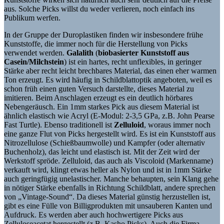
aus. Solche Picks willst du weder verlieren, noch einfach ins
Publikum werfen.
In der Gruppe der Duroplastiken finden wir insbesondere frühe
Kunststoffe, die immer noch für die Herstellung von Picks
verwendet werden.
Galalith
(
biobasierter Kunststoff aus
Casein/Milchstein
) ist ein hartes, recht unflexibles, in geringer
Stärke aber recht leicht brechbares Material, das einen eher warmen
Ton erzeugt. Es wird häufig in Schildblattoptik angeboten, weil es
schon früh einen guten Versuch darstellte, dieses Material zu
imitieren. Beim Anschlagen erzeugt es ein deutlich hörbares
Nebengeräusch. Ein 1mm starkes Pick aus diesem Material ist
ähnlich elastisch wie Acryl (E-Modul: 2-3,5 GPa, z.B. John Pearse
Fast Turtle). Ebenso traditionell ist
Zelluloid
, woraus immer noch
eine ganze Flut von Picks hergestellt wird. Es ist ein Kunststoff aus
Nitrozellulose (Schießbaumwolle) und Kampfer (oder alternativ
Buchenholz), das leicht und elastisch ist. Mit der Zeit wird der
Werkstoff spröde. Zelluloid, das auch als Viscoloid (Markenname)
verkauft wird, klingt etwas heller als Nylon und ist in 1mm Stärke
auch geringfügig unelastischer. Manche behaupten, sein Klang gehe
in nötiger Stärke ebenfalls in Richtung Schildblatt, andere sprechen
von „Vintage-Sound“. Da dieses Material günstig herzustellen ist,
gibt es eine Fülle von Billigprodukten mit unsauberen Kanten und
Aufdruck. Es werden aber auch hochwertigere Picks aus
Zelluloseacetat hergestellt (z.B. Kasho Picks). Auch die Firma