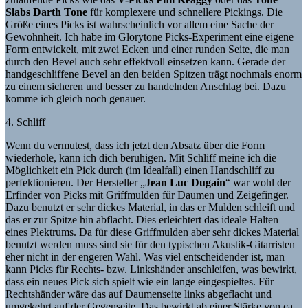
Slabs Darth Tone
für komplexere und schnellere Pickings. Die
Größe eines Picks ist wahrscheinlich vor allem eine Sache der
Gewohnheit. Ich habe im Glorytone Picks-Experiment eine eigene
Form entwickelt, mit zwei Ecken und einer runden Seite, die man
durch den Bevel auch sehr effektvoll einsetzen kann. Gerade der
handgeschliffene Bevel an den beiden Spitzen trägt nochmals enorm
zu einem sicheren und besser zu handelnden Anschlag bei. Dazu
komme ich gleich noch genauer.
4. Schliff
Wenn du vermutest, dass ich jetzt den Absatz über die Form
wiederhole, kann ich dich beruhigen. Mit Schliff meine ich die
Möglichkeit ein Pick durch (im Idealfall) einen Handschliff zu
perfektionieren. Der Hersteller „
Jean Luc Dugain
“ war wohl der
Erfinder von Picks mit Griffmulden für Daumen und Zeigefinger.
Dazu benutzt er sehr dickes Material, in das er Mulden schleift und
das er zur Spitze hin abflacht. Dies erleichtert das ideale Halten
eines Plektrums. Da für diese Griffmulden aber sehr dickes Material
benutzt werden muss sind sie für den typischen Akustik-Gitarristen
eher nicht in der engeren Wahl. Was viel entscheidender ist, man
kann Picks für Rechts- bzw. Linkshänder anschleifen, was bewirkt,
dass ein neues Pick sich spielt wie ein lange eingespieltes. Für
Rechtshänder wäre das auf Daumenseite links abgeflacht und
umgekehrt auf der Gegenseite. Das bewirkt ab einer Stärke von ca.