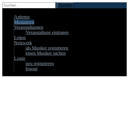
Suchen
nach:
Zum
Anbeten
Inhalt
Musizieren
springen
Veranstaltungen
Veranstaltung eintragen
Leiten
Netzwerk
als Musiker registrieren
einen Musiker suchen
Login
neu registrieren
logout