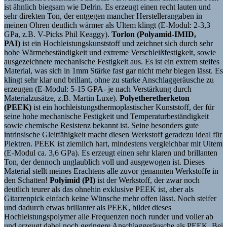
ist ähnlich biegsam wie Delrin. Es erzeugt einen recht lauten und
sehr direkten Ton, der entgegen mancher Herstellerangaben in
meinen Ohren deutlich wärmer als Ultem klingt (E-Modul: 2-3,3
GPa, z.B. V-Picks Phil Keaggy).
Torlon (Polyamid-IMID,
PAI)
ist ein Hochleistungskunststoff und zeichnet sich durch sehr
hohe Wärmebeständigkeit und extreme Verschleißfestigkeit, sowie
ausgezeichnete mechanische Festigkeit aus. Es ist ein extrem steifes
Material, was sich in 1mm Stärke fast gar nicht mehr biegen lässt. Es
klingt sehr klar und brillant, ohne zu starke Anschlaggeräusche zu
erzeugen (E-Modul: 5-15 GPA- je nach Verstärkung durch
Materialzusätze, z.B. Martin Luxe).
Polyetheretherketon
(PEEK)
ist ein hochleistungsthermoplastischer Kunststoff, der für
seine hohe mechanische Festigkeit und Temperaturbeständigkeit
sowie chemische Resistenz bekannt ist. Seine besonders gute
intrinsische Gleitfähigkeit macht diesen Werkstoff geradezu ideal für
Plektren. PEEK ist ziemlich hart, mindestens vergleichbar mit Ultem
(E-Modul ca. 3,6 GPa). Es erzeugt einen sehr klaren und brillanten
Ton, der dennoch unglaublich voll und ausgewogen ist. Dieses
Material stellt meines Erachtens alle zuvor genannten Werkstoffe in
den Schatten!
Polyimid (PI)
ist der Werkstoff, der zwar noch
deutlich teurer als das ohnehin exklusive PEEK ist, aber als
Gitarrenpick einfach keine Wünsche mehr offen lässt. Noch steifer
und dadurch etwas brillanter als PEEK, bildet dieses
Hochleistungspolymer alle Frequenzen noch runder und voller ab
und erzeugt dabei noch geringere Anschlaggeräusche als PEEK. Bei