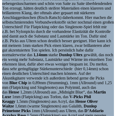
nebengeräuscharmen und schön von Saite zu Saite überblendenden
Ton erzeugt, hätten deutlich steifere Materialien einen klareren und
brillanteren Klang, der oftmals aber gepaart mit stärkeren
Anschlaggeräuschen (Risch-Ratsch) daherkommt. Hier machen die
selbstschmierenden Verbundwerkstoffe sicher nochmal einen großen
Unterschied! Für Flatpicking oder das Singlenote-Spiel fehlt mir
z.B. bei Nylonpicks durch die vorhandene Elastizität die Kontrolle
und damit auch die Substanz und Lautstärke im Ton. Dafür sind
z.B. Picks aus Ultem schon deutlich besser geeignet. Hier kann ich
mit meinem 1mm starken Pick einen klaren, zwar brillanteren aber
gut akzentuierten Ton spielen. Ich persönlich habe dafür
normalerweise das
1,14mm
starke
Dunlop Ultex
gewählt, das noch
ein wenig mehr Substanz, Lautstärke und Wärme im einzelnen Ton
erkennen lässt, dafür aber etwas weniger biegsam ist. Du merkst,
dass sehr geringfügige Stärkenunterschiede (hier 0,14mm) schon
einen deutlichen Unterschied machen können. Auf der
Akustikgitarre verwende ich außerdem liebend gerne die Picks
von
Blue Chip
in 0,89mm (Strumming), 1mm (Allround) und 1,25
mm (Flatpicking und Singlenotes) aus Polyimid, auch das
das
Hense
1,2mm (Allround) aus „Midnight Blue“, das
Martin
Luxe
1mm (Flatpicking) aus Torlon, das
V-Picks Phil
Keaggy
1,5mm (Singlenotes) aus Acryl, das
Hense Oliver
Waitze
1,6mm (warme Singlenotes) aus Galalith,
Dunlop
Primetone Picks
1mm (Allround) aus Ultem, das
D’Addario
Acrylux Reso
1,5mm (Flatpicking) aus Acryl und mein neustes