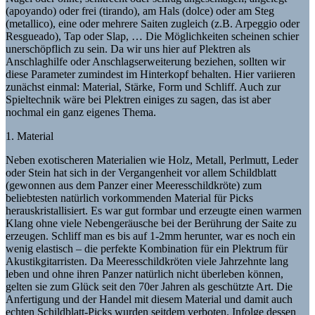
(apoyando) oder frei (tirando), am Hals (dolce) oder am Steg
(metallico), eine oder mehrere Saiten zugleich (z.B. Arpeggio oder
Resgueado), Tap oder Slap, … Die Möglichkeiten scheinen schier
unerschöpflich zu sein. Da wir uns hier auf Plektren als
Anschlaghilfe oder Anschlagserweiterung beziehen, sollten wir
diese Parameter zumindest im Hinterkopf behalten. Hier variieren
zunächst einmal: Material, Stärke, Form und Schliff. Auch zur
Spieltechnik wäre bei Plektren einiges zu sagen, das ist aber
nochmal ein ganz eigenes Thema.
1. Material
Neben exotischeren Materialien wie Holz, Metall, Perlmutt, Leder
oder Stein hat sich in der Vergangenheit vor allem Schildblatt
(gewonnen aus dem Panzer einer Meeresschildkröte) zum
beliebtesten natürlich vorkommenden Material für Picks
herauskristallisiert. Es war gut formbar und erzeugte einen warmen
Klang ohne viele Nebengeräusche bei der Berührung der Saite zu
erzeugen. Schliff man es bis auf 1-2mm herunter, war es noch ein
wenig elastisch – die perfekte Kombination für ein Plektrum für
Akustikgitarristen. Da Meeresschildkröten viele Jahrzehnte lang
leben und ohne ihren Panzer natürlich nicht überleben können,
gelten sie zum Glück seit den 70er Jahren als geschützte Art. Die
Anfertigung und der Handel mit diesem Material und damit auch
echten Schildblatt-Picks wurden seitdem verboten. Infolge dessen