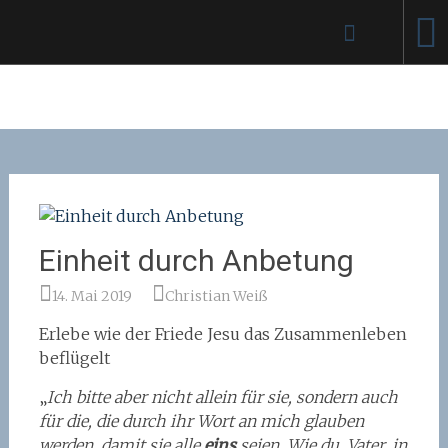
Zum
Inhalt
springen
Einheit durch Anbetung
14. Mai 2019
Christian Weiß
Erlebe wie der Friede Jesu das Zusammenleben
beflügelt
„
Ich bitte aber nicht allein für sie, sondern auch
für die, die durch ihr Wort an mich glauben
werden, damit sie alle
eins
seien. Wie du, Vater, in