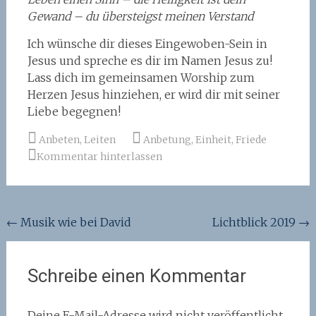
Gewand – du übersteigst meinen Verstand
Ich wünsche dir dieses Eingewoben-Sein in
Jesus und spreche es dir im Namen Jesus zu!
Lass dich im gemeinsamen Worship zum
Herzen Jesus hinziehen, er wird dir mit seiner
Liebe begegnen!
Anbeten
,
Leiten
Anbetung
,
Einheit
,
Friede
Kommentar hinterlassen
Beitragsnavigation
←
Musik wie bei David
Lichtblick 2019
→
Schreibe einen Kommentar
Deine E-Mail-Adresse wird nicht veröffentlicht.