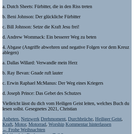
a. Dutch Sheets: Fürbitter, die in den Riss treten
b. Beni Johnson: Der glückliche Fürbitter
c. Bill Johnson: Setze die Kraft Jesu frei!
d. Andrew Wommack: Ein besserer Weg zu beten
4. Abgase (Angriffe abwehren und negative Folgen vor dem Kreuz
ablegen)
a. Dallas Willard: Verwandle mein Herz
b. Ray Bevan: Gnade ruft lauter
c. Erwin Raphael McManus: Der Weg eines Kriegers
d. Joseph Prince: Das Gebet des Schutzes
Vielleicht lässt du dich vom Heiligen Geist leiten, welches Buch du
lesen sollst. Gesegnetes 2021, Christian
Anbeten
,
Netzwerk
Drehmoment
,
Durchbrüche
,
Heiliger Geist
,
Kraft
,
Motor
,
Motorrad
,
Worship
Kommentar hinterlassen
Beitragsnavigation
←
Frohe Weihnachten