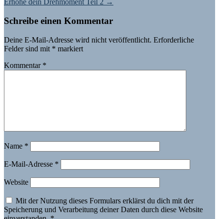
Erhöhe dein Drehmoment Teil 2
→
Schreibe einen Kommentar
Deine E-Mail-Adresse wird nicht veröffentlicht.
Erforderliche
Felder sind mit
*
markiert
Kommentar
*
Name
*
E-Mail-Adresse
*
Website
Mit der Nutzung dieses Formulars erklärst du dich mit der
Speicherung und Verarbeitung deiner Daten durch diese Website
einverstanden.
*