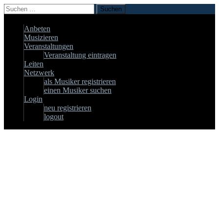
Suchen
nach:
Zum
Anbeten
Inhalt
Musizieren
springen
Veranstaltungen
Veranstaltung eintragen
Leiten
Netzwerk
als Musiker registrieren
einen Musiker suchen
Login
neu registrieren
logout