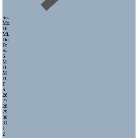
So.
Mo.
Di.
Mi.
Do.
Fr.
Sa.
S
M
D
M
D
F
S
26
27
28
29
30
31
1
2