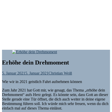
Erhöhe dein Drehmoment
5. Januar 2021
5. Januar 2021
Christian Weiß
Wie wir in 2021 geistlich Fahrt aufnehmen können
Zum Jahr 2021 hat Gott mir, wie gesagt, das Thema „erhöhe dein
Drehmoment“ aufs Herz gelegt. Es könnte sein, dass Gott an dieser
Stelle gerade eine Tür öffnet, die dich auch weiter in deine eigene
Bestimmung führen soll. Ich würde mich sehr freuen, wenn du dich
einfach mal auf dieses Thema einlässt.